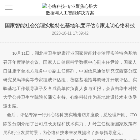
首页
国家智能社会治理实验特色基地年度评估专家走访心络科技
2023-10-11 17:39:42
解决方案
月
日，湖北省卫生健康行业国家智能社会治理实验特色基地
10
11
产品
召开年度评估会议。国家人口健康科学数据中心副主任尹岭，国家人
成功案例
口健康平台地方服务中心副主任蔡刿，中国信息通信研究院西部分院
研究员冯祥奕等专家组成评估组，莅临基地指导调研并开展评估。实
新闻
验基地工作领导班子及各成员单位负责人参与汇报，会议由华中科技
大学公共卫生学院院长潘安主持。心络科技作为基地建设技术主体受
安全优势
邀出席。
会后，评估专家一行到心络科技实地走访并座谈，总经理严刚、
CTO
应用下载
陈旻分别介绍了公司成长历程和技术实力，尹岭主任根据国家政策布
局和行业发展前景，为心络科技未来发展提出了多条指导意见。
联系我们