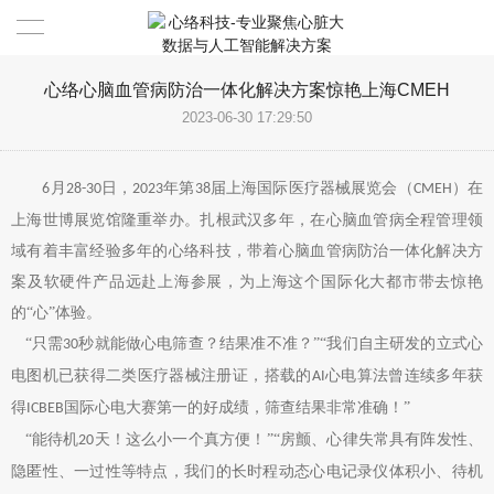
首页
心络心脑血管病防治一体化解决方案惊艳上海CMEH
2023-06-30 17:29:50
解决方案
月
日，
年第
届上海国际医疗器械展览会（
）在
6
28-30
2023
38
CMEH
产品
上海世博展览馆隆重举办。扎根武汉多年，在心脑血管病全程管理领
成功案例
域有着丰富经验多年的心络科技，带着心脑血管病防治一体化解决方
案及软硬件产品远赴上海参展，为上海这个国际化大都市带去惊艳
新闻
的“心”体验。
“只需
秒就能做心电筛查？结果准不准？”“我们自主研发的立式心
30
安全优势
电图机已获得二类医疗器械注册证，搭载的
心电算法曾连续多年获
AI
得
国际心电大赛第一的好成绩，筛查结果非常准确！”
ICBEB
应用下载
“能待机
天！这么小一个真方便！”“房颤、心律失常具有阵发性、
20
联系我们
隐匿性、一过性等特点，我们的长时程动态心电记录仪体积小、待机