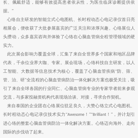
长、佩戴舒适，能够有效提高患者依从性，为医生临床诊断提供依
关于我们
据。”
心络自主研发的智能立式心电图机、长时程动态心电记录仪首日亮
相展会，便收获了大批参展嘉宾的广泛关注和浓厚兴趣。心络展位人
头攒动，众多嘉宾咨询并体验了心络在心脑血管病全程管理领域的硬
实力。
此次展会影响力覆盖全球，汇集了来自全世界多个国家和地区品牌
代表，千余位业界大咖、专家。展会现场，心络科技自主研发，以人
工智能、大数据等信息技术为核心，覆盖了心脑血管疾病“防、筛、
管、治、研”全流程的心脑血管病防治一体化解决方案也极受关注，吸
引了来自全球各国的行业同仁、心脑血管病专业的专家学者前来参观
交流，与多家投融资机构代表现场洽谈、对接，寻求合作契机。
来自泰国的企业团在心络展位驻足良久，大赞心络立式心电图机、
长时程动态心电记录仪技术实力“
！”“
！”，并计划引
Awesome
Brilliant
进心络的整套心脑血管病防治一体化解决方案。心络迈向海外、走向
国际的步伐动了起来。